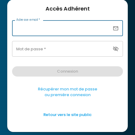
Accès Adhérent
Adresse email
*
email
visibility_off
Mot de passe
*
Connexion
Récupérer mon mot de passe
ou première connexion
Retour vers le site public