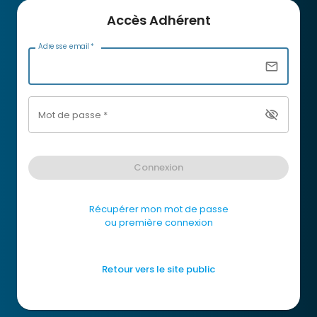
Accès Adhérent
Adresse email
*
email
visibility_off
Mot de passe
*
Connexion
Récupérer mon mot de passe
ou première connexion
Retour vers le site public